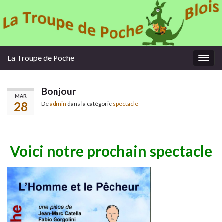
La Troupe de Poche
Togg
navig
Bonjour
MAR
28
De
admin
dans la catégorie
spectacle
Voici notre prochain spectacle